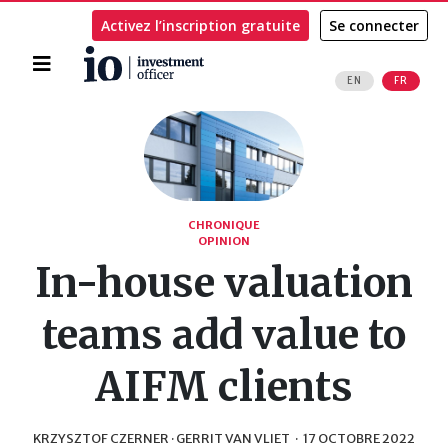
Activez l’inscription gratuite
Se connecter
Accueil
EN
FR
Rechercher
CHRONIQUE
OPINION
In-house valuation
teams add value to
AIFM clients
KRZYSZTOF CZERNER · GERRIT VAN VLIET
·
17 OCTOBRE 2022