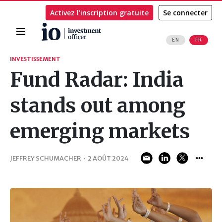
Activez l’inscription gratuite
Se connecter
Accueil
EN
FR
Rechercher
INVESTISSEMENT
Fund Radar: India
stands out among
emerging markets
JEFFREY SCHUMACHER
·
2 AOÛT 2024