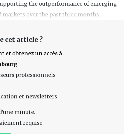
s, supporting the outperformance of emerging
 markets over the past three months.
 cet article ?
t et obtenez un accès à
mbourg
:
sseurs professionnels
lication et newsletters
d'une minute.
aiement requise