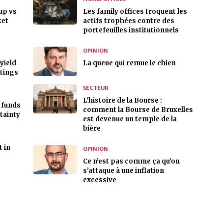
up vs
Les family offices troquent les
ket
actifs trophées contre des
portefeuilles institutionnels
OPINION
yield
La queue qui remue le chien
atings
SECTEUR
L’histoire de la Bourse :
 funds
comment la Bourse de Bruxelles
tainty
est devenue un temple de la
bière
t in
OPINION
Ce n’est pas comme ça qu’on
s’attaque à une inflation
excessive