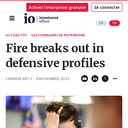
Activez l’inscription gratuite
Se connecter
Accueil
EN
FR
Rechercher
ACTUALITÉS
·
GESTIONNAIRES DE PATRIMOINE
Fire breaks out in
defensive profiles
LENNEKE ARTS
·
8 NOVEMBRE 2022