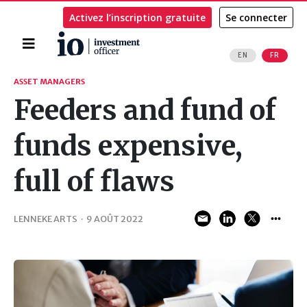
Activez l’inscription gratuite
Se connecter
Accueil
EN
FR
Rechercher
ASSET MANAGERS
Feeders and fund of
funds expensive,
full of flaws
LENNEKE ARTS
·
9 AOÛT 2022