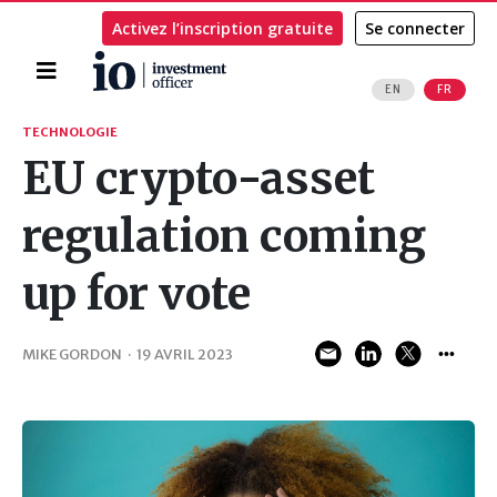
Activez l’inscription gratuite
Se connecter
Accueil
EN
FR
Rechercher
TECHNOLOGIE
EU crypto-asset
regulation coming
up for vote
MIKE GORDON
·
19 AVRIL 2023