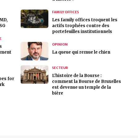
FAMILY OFFICES
FMD,
Les family offices troquent les
ESG
actifs trophées contre des
portefeuilles institutionnels
E
OPINION
s
pment
La queue qui remue le chien
SECTEUR
L’histoire de la Bourse :
es for
comment la Bourse de Bruxelles
ork
est devenue un temple de la
bière