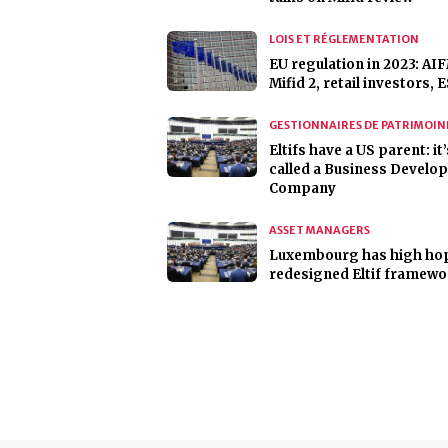
LOIS ET RÉGLEMENTATION
EU regulation in 2023: AI
Mifid 2, retail investors, 
GESTIONNAIRES DE PATRIMOIN
Eltifs have a US parent: it’
called a Business Develo
Company
ASSET MANAGERS
Luxembourg has high hop
redesigned Eltif framew