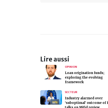
Lire aussi
OPINION
Loan origination funds;
exploring the evolving
framework
SECTEUR
Industry alarmed over
‘suboptimal’ outcome of 
talks on Mifid review